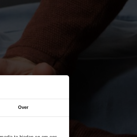
Over
 media te bieden en om ons