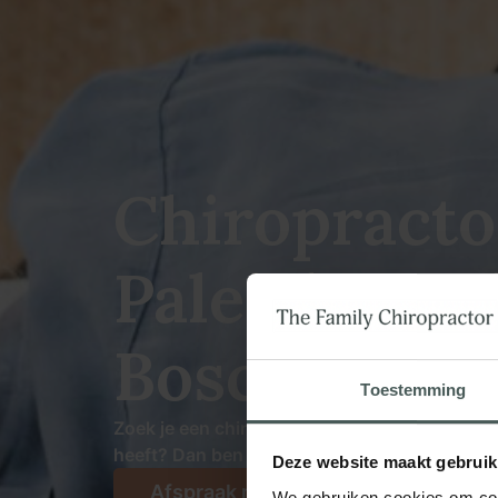
Chiropracto
Paleiskwart
Bosch
Toestemming
Zoek je een chiropractor vlakbij Paleiskwarti
heeft? Dan ben je bij ons aan het juiste adres
Deze website maakt gebruik
Afspraak maken
We gebruiken cookies om cont