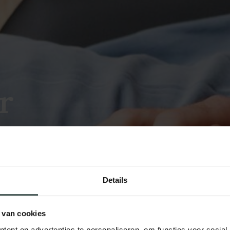
r
ier Den
Details
er die betrouwbaar is en genoeg ervaring
.
 van cookies
ent en advertenties te personaliseren, om functies voor social