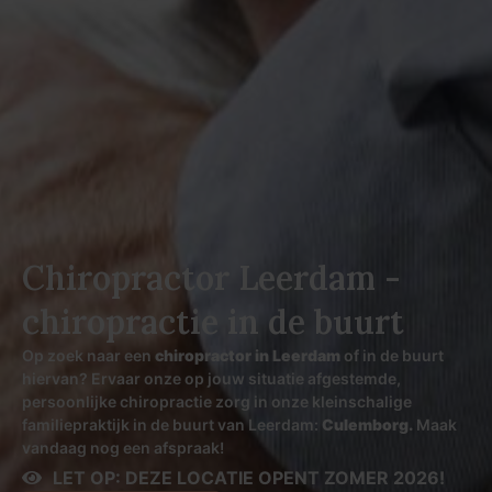
Chiropractor Leerdam -
chiropractie in de buurt
Op zoek naar een
chiropractor in Leerdam
of in de buurt
hiervan? Ervaar onze op jouw situatie afgestemde,
persoonlijke chiropractie zorg in onze kleinschalige
familiepraktijk in de buurt van Leerdam:
Culemborg
.
Maak
vandaag nog een afspraak!
LET OP: DEZE LOCATIE OPENT ZOMER 2026!