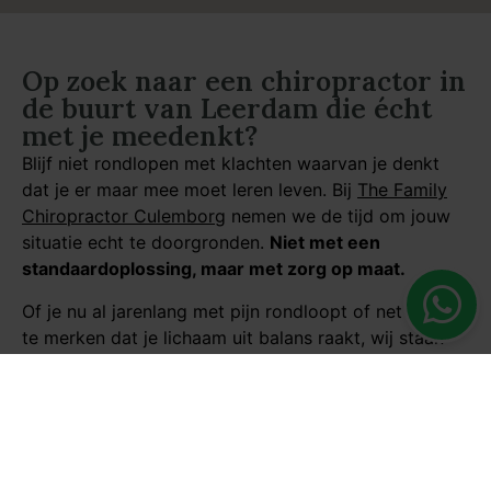
Op zoek naar een chiropractor in
de buurt van Leerdam die écht
met je meedenkt?
Blijf niet rondlopen met klachten waarvan je denkt
dat je er maar mee moet leren leven. Bij
The Family
Chiropractor Culemborg
nemen we de tijd om jouw
situatie echt te doorgronden.
Niet met een
standaardoplossing, maar met zorg op maat.
Of je nu al jarenlang met pijn rondloopt of net begint
te merken dat je lichaam uit balans raakt, wij staan
klaar om je te helpen op een manier die bij jou past.
In onze praktijk, op korte afstand van Leerdam,
begeleiden we je stap voor stap richting herstel. Niet
alleen gericht op symptoombestrijding, maar met
aandacht voor je totale welzijn.
Zet vandaag nog de