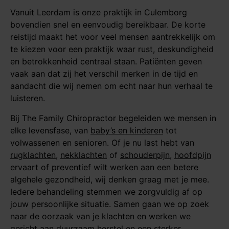
Vanuit Leerdam is onze praktijk in Culemborg
bovendien snel en eenvoudig bereikbaar. De korte
reistijd maakt het voor veel mensen aantrekkelijk om
te kiezen voor een praktijk waar rust, deskundigheid
en betrokkenheid centraal staan. Patiënten geven
vaak aan dat zij het verschil merken in de tijd en
aandacht die wij nemen om echt naar hun verhaal te
luisteren.
Bij The Family Chiropractor begeleiden we mensen in
elke levensfase, van
baby’s en kinderen
tot
volwassenen en senioren. Of je nu last hebt van
rugklachten
,
nekklachten
of
schouderpijn
,
hoofdpijn
ervaart of preventief wilt werken aan een betere
algehele gezondheid, wij denken graag met je mee.
Iedere behandeling stemmen we zorgvuldig af op
jouw persoonlijke situatie. Samen gaan we op zoek
naar de oorzaak van je klachten en werken we
gericht aan duurzaam herstel en een sterker,