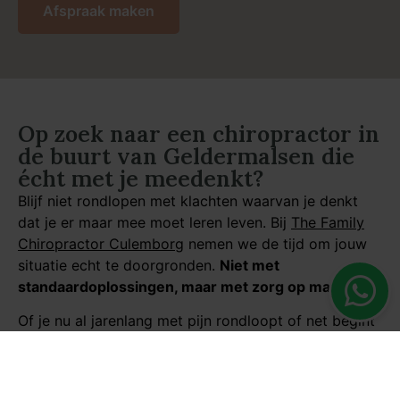
Afspraak maken
Op zoek naar een chiropractor in
de buurt van Geldermalsen die
écht met je meedenkt?
Blijf niet rondlopen met klachten waarvan je denkt
dat je er maar mee moet leren leven. Bij
The Family
Chiropractor Culemborg
nemen we de tijd om jouw
situatie echt te doorgronden.
Niet met
standaardoplossingen, maar met zorg op maat.
Of je nu al jarenlang met pijn rondloopt of net begint
te merken dat je lichaam uit balans raakt, wij staan
klaar om je te helpen op een manier die bij jou past.
In onze praktijk, op korte afstand van Geldermalsen,